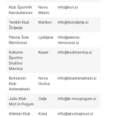
Klub Športnih
Novo
info@ksn.si
Navdušencev
Mesto
Teniški Klub
Maribor
info@tkzivljenje.si
Življenje
Plesna Šola
Ljubljana
info@plesna-
Ritmičnost
ritmicnost.si
Kulturno
Koper
info@ksdmavrica.si
Športno
Društvo
Mavrica
Boksarski
Nova
info@bkadrenalinski.si
Klub
Gorica
Adrenalinski
Judo Klub
Celje
info@jk-mocpogum.si
Moč in Pogum
Atletski Klub
Kranj
info@akvztrajnost.si