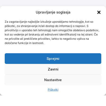
Upravljanje soglasja
Za zagotavljanje najboljše izkušnje uporabljamo tehnologije, kot so
piškotki, za shranjevanje in/ali dostop do informacij o napravi. S
privolitvijo v uporabo teh tehnologij nam omogočite obdelavo podatkov,
kot so vedenje pri brskanju ali edinstveni identifikatorji na tej strani. Če
ne privolite ali prekličete privolitev, lahko to negativno vpliva na
določene funkcije in lastnosti.
Sprejmi
Zavrni
Nastavitve
Piškotki