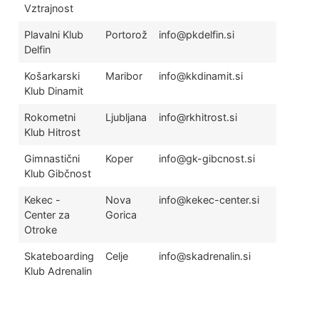
Vztrajnost
Plavalni Klub
Portorož
info@pkdelfin.si
Delfin
Košarkarski
Maribor
info@kkdinamit.si
Klub Dinamit
Rokometni
Ljubljana
info@rkhitrost.si
Klub Hitrost
Gimnastični
Koper
info@gk-gibcnost.si
Klub Gibčnost
Kekec -
Nova
info@kekec-center.si
Center za
Gorica
Otroke
Skateboarding
Celje
info@skadrenalin.si
Klub Adrenalin