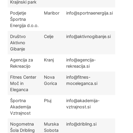
Krajinski park
Podjetje
Maribor
info@sportnaenergija.si
Športna
Energija d.o.o.
Društvo
Celje
info@aktivnogibanje.si
Aktivno
Gibanje
Agencija za
Kranj
info@agencija-
Rekreacijo
rekreacija.si
Fitnes Center
Nova
info@fitnes-
Moč in
Gorica
moceleganca.si
Eleganca
Športna
Ptuj
info@akademija-
Akademija
vztrajnost.si
Vztrajnost
Nogometna
Murska
info@dribling.si
Šola Dribling
Sobota