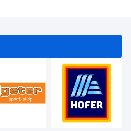
COACHING
POGLEJ