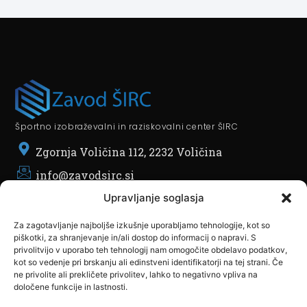
Športno izobraževalni in raziskovalni center ŠIRC
Zgornja Voličina 112, 2232 Voličina
info@zavodsirc.si
POMEMBNO
Upravljanje soglasja
O nas
Za zagotavljanje najboljše izkušnje uporabljamo tehnologije, kot so
Partnerji
piškotki, za shranjevanje in/ali dostop do informacij o napravi. S
Članstvo
privolitvijo v uporabo teh tehnologij nam omogočite obdelavo podatkov,
kot so vedenje pri brskanju ali edinstveni identifikatorji na tej strani. Če
SKLOPI
ne privolite ali prekličete privolitev, lahko to negativno vpliva na
Javni Razpisi
določene funkcije in lastnosti.
TV Produkcija