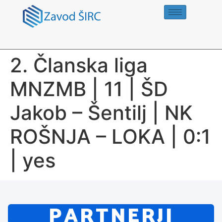
2. Članska liga
MNZMB | 11 | ŠD
Jakob – Šentilj | NK
ROŠNJA – LOKA | 0:1
| yes
PARTNERJI