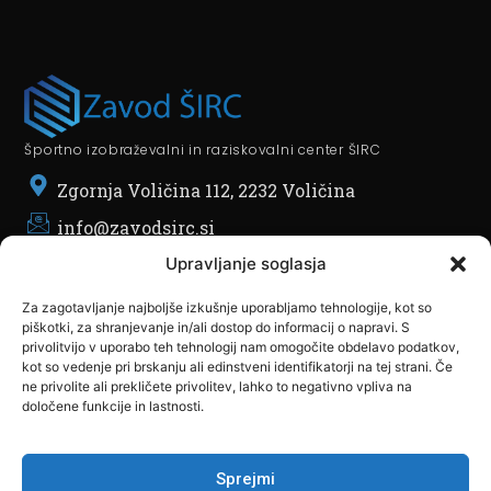
Športno izobraževalni in raziskovalni center ŠIRC
Zgornja Voličina 112, 2232 Voličina
info@zavodsirc.si
POMEMBNO
Upravljanje soglasja
O nas
Za zagotavljanje najboljše izkušnje uporabljamo tehnologije, kot so
Partnerji
piškotki, za shranjevanje in/ali dostop do informacij o napravi. S
Članstvo
privolitvijo v uporabo teh tehnologij nam omogočite obdelavo podatkov,
kot so vedenje pri brskanju ali edinstveni identifikatorji na tej strani. Če
SKLOPI
ne privolite ali prekličete privolitev, lahko to negativno vpliva na
Javni Razpisi
določene funkcije in lastnosti.
TV Produkcija
Športni Dogodki
Sprejmi