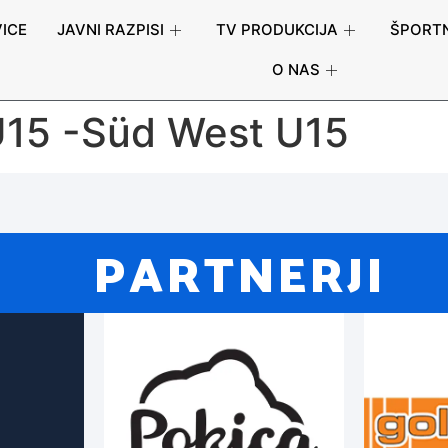
ICE
JAVNI RAZPISI
TV PRODUKCIJA
ŠPORTN
O NAS
 U15 -Süd West U15
PARTNERJI