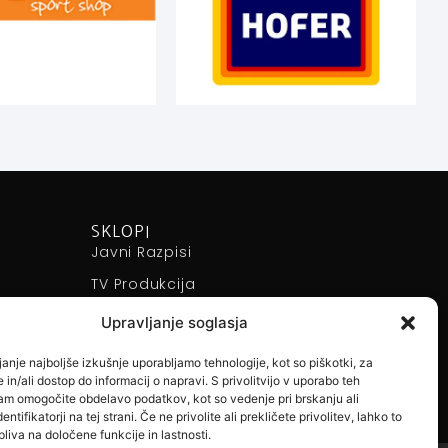
SKLOPI
Javni Razpisi
TV Produkcija
Športni Dogodki
Upravljanje soglasja
Izobraževanja
anje najboljše izkušnje uporabljamo tehnologije, kot so piškotki, za
 in/ali dostop do informacij o napravi. S privolitvijo v uporabo teh
nam omogočite obdelavo podatkov, kot so vedenje pri brskanju ali
entifikatorji na tej strani. Če ne privolite ali prekličete privolitev, lahko to
liva na določene funkcije in lastnosti.