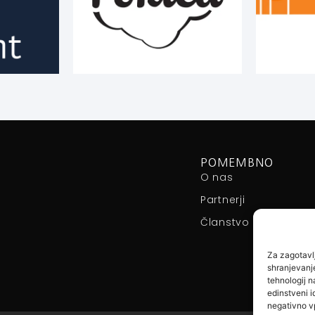
POMEMBNO
O nas
Partnerji
Članstvo
Za zagotavlj
shranjevanje
tehnologij 
edinstveni id
negativno vp