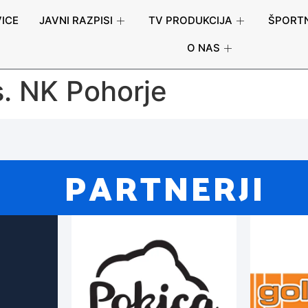
ICE
JAVNI RAZPISI
TV PRODUKCIJA
ŠPORTN
O NAS
s. NK Pohorje
PARTNERJI