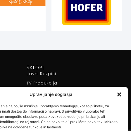
SKLOPI
Javni Razpisi
TV Produkcija
Športni Dogodki
Upravljanje soglasja
Izobraževanja
anje najboljše izkušnje uporabljamo tehnologije, kot so piškotki, za
 in/ali dostop do informacij o napravi. S privolitvijo v uporabo teh
nam omogočite obdelavo podatkov, kot so vedenje pri brskanju ali
entifikatorji na tej strani. Če ne privolite ali prekličete privolitev, lahko to
liva na določene funkcije in lastnosti.