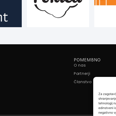
POMEMBNO
O nas
Partnerji
Članstvo
Za zagotavlj
shranjevanje
tehnologij 
edinstveni id
negativno vp